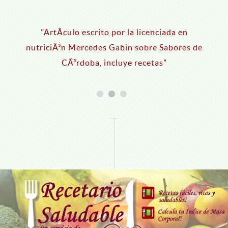
"ArtÃ­culo escrito por la licenciada en
nutriciÃ³n Mercedes Gabin sobre Sabores de
CÃ³rdoba, incluye recetas"
"Coc
la